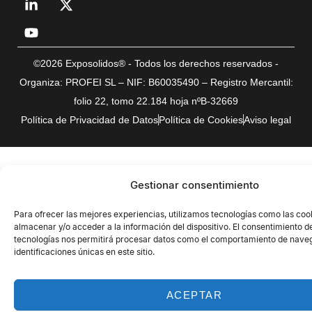
©2026 Exposolidos® - Todos los derechos reservados -
Organiza: PROFEI SL – NIF: B60035490 – Registro Mercantil:
folio 22, tomo 22.184 hoja nºB-32669
Política de Privacidad de Datos
Política de Cookies
Aviso legal
Gestionar consentimiento
Para ofrecer las mejores experiencias, utilizamos tecnologías como las coo
almacenar y/o acceder a la información del dispositivo. El consentimiento d
tecnologías nos permitirá procesar datos como el comportamiento de naveg
identificaciones únicas en este sitio.
ACEPTAR