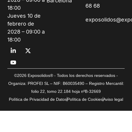
Barcelona
68 68
18:00
Jueves 10 de
exposolidos@exp
febrero de
2028 – 09:00 a
18:00
©2026 Exposolidos® - Todos los derechos reservados -
Organiza: PROFEI SL – NIF: B60035490 – Registro Mercantil:
folio 22, tomo 22.184 hoja nºB-32669
Política de Privacidad de Datos
Política de Cookies
Aviso legal