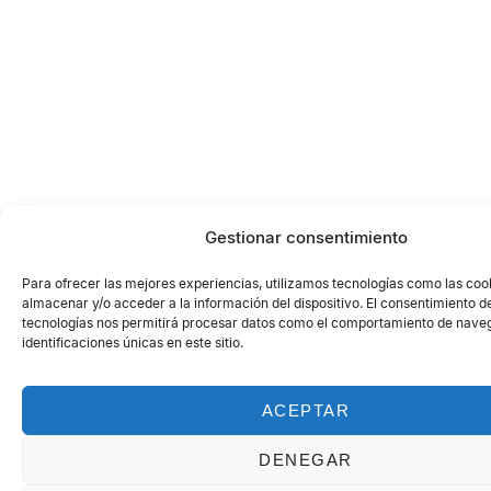
Gestionar consentimiento
Para ofrecer las mejores experiencias, utilizamos tecnologías como las coo
almacenar y/o acceder a la información del dispositivo. El consentimiento d
tecnologías nos permitirá procesar datos como el comportamiento de naveg
identificaciones únicas en este sitio.
ACEPTAR
DENEGAR