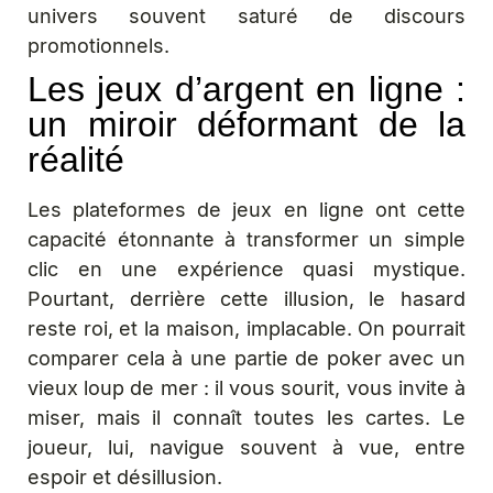
univers souvent saturé de discours
promotionnels.
Les jeux d’argent en ligne :
un miroir déformant de la
réalité
Les plateformes de jeux en ligne ont cette
capacité étonnante à transformer un simple
clic en une expérience quasi mystique.
Pourtant, derrière cette illusion, le hasard
reste roi, et la maison, implacable. On pourrait
comparer cela à une partie de poker avec un
vieux loup de mer : il vous sourit, vous invite à
miser, mais il connaît toutes les cartes. Le
joueur, lui, navigue souvent à vue, entre
espoir et désillusion.