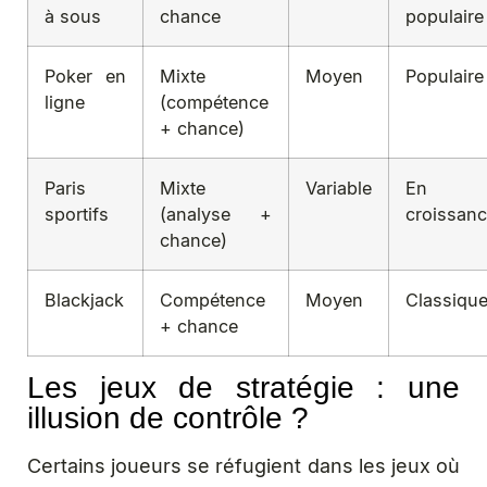
à sous
chance
populaire
Poker en
Mixte
Moyen
Populaire
ligne
(compétence
+ chance)
Paris
Mixte
Variable
En
sportifs
(analyse +
croissan
chance)
Blackjack
Compétence
Moyen
Classiqu
+ chance
Les jeux de stratégie : une
illusion de contrôle ?
Certains joueurs se réfugient dans les jeux où