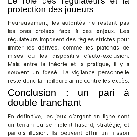
Le rôle des régulateurs et la
protection des joueurs
Heureusement, les autorités ne restent pas
les bras croisés face à ces enjeux. Les
régulateurs imposent des règles strictes pour
limiter les dérives, comme les plafonds de
mises ou les dispositifs d’auto-exclusion.
Mais entre la théorie et la pratique, il y a
souvent un fossé. La vigilance personnelle
reste donc la meilleure arme contre les excès.
Conclusion : un pari à
double tranchant
En définitive, les jeux d’argent en ligne sont
un terrain où se mêlent hasard, stratégie, et
parfois illusion. Ils peuvent offrir un frisson