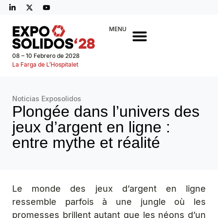
MENU
08 – 10 Febrero de 2028
La Farga de L’Hospitalet
Noticias Exposolidos
Plongée dans l’univers des
jeux d’argent en ligne :
entre mythe et réalité
Le monde des jeux d’argent en ligne
ressemble parfois à une jungle où les
promesses brillent autant que les néons d’un