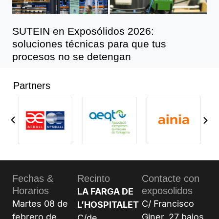
SUTEIN en Exposólidos 2026:
soluciones técnicas para que tus
procesos no se detengan
Partners
Fechas &
Recinto
Contacte con
Horarios
exposolidos
LA FARGA DE
Martes 08 de
C/ Francisco
L’HOSPITALET
febrero de
Giner, 27 bajos
C/de