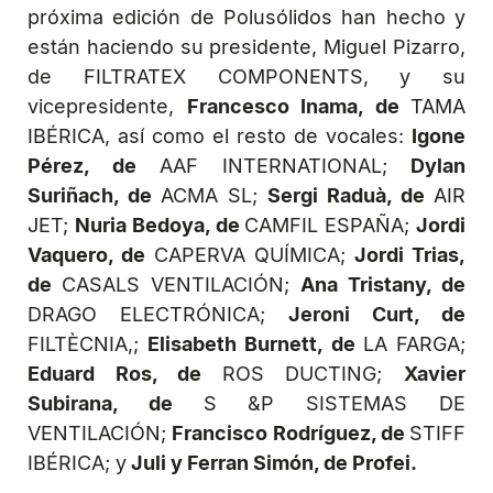
próxima edición de Polusólidos han hecho y
están haciendo su presidente, Miguel Pizarro,
de FILTRATEX COMPONENTS, y su
vicepresidente,
Francesco Inama, de
TAMA
IBÉRICA, así como el resto de vocales:
Igone
Pérez, de
AAF INTERNATIONAL;
Dylan
Suriñach, de
ACMA SL;
Sergi Raduà, de
AIR
JET;
Nuria Bedoya, de
CAMFIL ESPAÑA;
Jordi
Vaquero, de
CAPERVA QUÍMICA;
Jordi Trias,
de
CASALS VENTILACIÓN;
Ana Tristany, de
DRAGO ELECTRÓNICA;
Jeroni Curt, de
FILTÈCNIA,;
Elisabeth Burnett, de
LA FARGA;
Eduard Ros, de
ROS DUCTING;
Xavier
Subirana, de
S &P SISTEMAS DE
VENTILACIÓN;
Francisco Rodríguez, de
STIFF
IBÉRICA; y
Juli y Ferran Simón, de Profei.