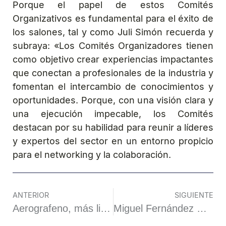
Porque el papel de estos Comités
Organizativos es fundamental para el éxito de
los salones, tal y como Juli Simón recuerda y
subraya: «Los Comités Organizadores tienen
como objetivo crear experiencias impactantes
que conectan a profesionales de la industria y
fomentan el intercambio de conocimientos y
oportunidades. Porque, con una visión clara y
una ejecución impecable, los Comités
destacan por su habilidad para reunir a líderes
y expertos del sector en un entorno propicio
para el networking y la colaboración.
ANTERIOR
SIGUIENTE
Aerografeno, más ligero que el aire y 10 veces más duro que el acero
Miguel Fernández Domínguez, director comercial de Inerco y conferenciante en Expofluidos: “Si los avances tecnológicos continúan al ritmo que van (seguramente se aceleren) es posible que para 2060 tengamos la fusión nuclear a escala comercial, que convivirá con las energías renovables”