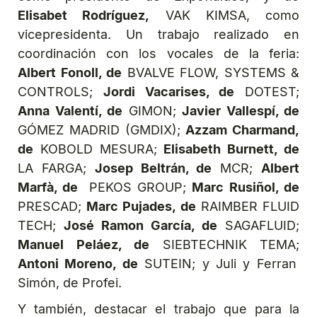
Elisabet Rodríguez,
VAK KIMSA, como
vicepresidenta. Un trabajo realizado en
coordinación con los vocales de la feria:
Albert Fonoll, de
BVALVE FLOW, SYSTEMS &
CONTROLS;
Jordi Vacarises, de
DOTEST;
Anna Valentí, de
GIMON;
Javier Vallespí, de
GÓMEZ MADRID (GMDIX);
Azzam Charmand,
de
KOBOLD MESURA;
Elisabeth Burnett, de
LA FARGA;
Josep Beltrán, de
MCR;
Albert
Marfà, de
PEKOS GROUP;
Marc Rusiñol, de
PRESCAD;
Marc Pujades, de
RAIMBER FLUID
TECH;
José Ramon García, de
SAGAFLUID;
Manuel Peláez, de
SIEBTECHNIK TEMA;
Antoni Moreno, de
SUTEIN; y Juli y Ferran
Simón, de Profei.
Y también, destacar el trabajo que para la