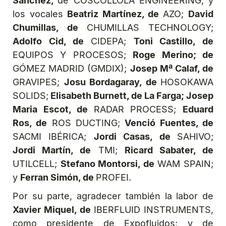
Sánchez,
de COSCOLLOLA ENGINEERING; y
los vocales
Beatriz Martínez, de
AZO;
David
Chumillas, de
CHUMILLAS TECHNOLOGY;
Adolfo Cid, de
CIDEPA;
Toni Castillo, de
EQUIPOS Y PROCESOS;
Roge Merino; de
GÓMEZ MADRID (GMDIX);
Josep Mª Calaf, de
GRAVIPES;
Josu Bordagaray, de
HOSOKAWA
SOLIDS;
Elisabeth Burnett, de La Farga; Josep
Maria Escot, de
RADAR PROCESS;
Eduard
Ros, de
ROS DUCTING;
Venció Fuentes, de
SACMI IBÉRICA;
Jordi Casas, de
SAHIVO;
Jordi Martín, de
TMI;
Ricard Sabater, de
UTILCELL;
Stefano Montorsi, de
WAM SPAIN;
y
Ferran Simón, de
PROFEI.
Por su parte, agradecer también la labor de
Xavier Miquel, de
IBERFLUID INSTRUMENTS,
como presidente de Expofluidos; y de