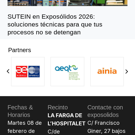
SUTEIN en Exposólidos 2026:
soluciones técnicas para que tus
procesos no se detengan
Partners
Fechas &
Recinto
Contacte con
Horarios
exposolidos
LA FARGA DE
Martes 08 de
C/ Francisco
L’HOSPITALET
febrero de
Giner, 27 bajos
C/de