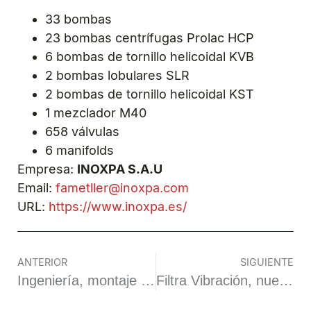
33 bombas
23 bombas centrífugas Prolac HCP
6 bombas de tornillo helicoidal KVB
2 bombas lobulares SLR
2 bombas de tornillo helicoidal KST
1 mezclador M40
658 válvulas
6 manifolds
Empresa:
INOXPA S.A.U
Email:
fametller@inoxpa.com
URL:
https://www.inoxpa.es/
ANTERIOR
SIGUIENTE
Ingeniería, montaje y puesta en marcha de instalaciones en el área de la manipulación y almacenamiento de sólidos a granel
Filtra Vibración, nuestra empresa