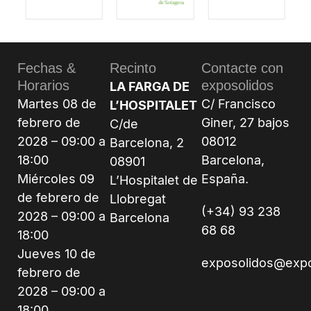
Fechas &
Recinto
Contacte con
Horarios
exposolidos
LA FARGA DE
Martes 08 de
C/ Francisco
L’HOSPITALET
febrero de
Giner, 27 bajos
C/de
2028 – 09:00 a
08012
Barcelona, 2
18:00
Barcelona,
08901
Miércoles 09
España.
L’Hospitalet de
de febrero de
Llobregat
(+34) 93 238
2028 – 09:00 a
Barcelona
68 68
18:00
Jueves 10 de
exposolidos@exp
febrero de
2028 – 09:00 a
18:00