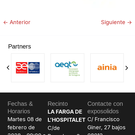
←
Anterior
Siguiente
→
Partners
Fechas &
Recinto
Contacte con
Horarios
exposolidos
LA FARGA DE
Martes 08 de
C/ Francisco
L’HOSPITALET
febrero de
Giner, 27 bajos
C/de