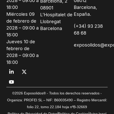
2028 – 09:00 a
08012
Barcelona, 2
18:00
Barcelona,
08901
Miércoles 09
España.
L’Hospitalet de
de febrero de
Llobregat
(+34) 93 238
2028 – 09:00 a
Barcelona
68 68
18:00
Jueves 10 de
exposolidos@exp
febrero de
2028 – 09:00 a
18:00
©2026 Exposolidos® - Todos los derechos reservados -
Organiza: PROFEI SL – NIF: B60035490 – Registro Mercantil:
folio 22, tomo 22.184 hoja nºB-32669
Política de Privacidad de Datos
Política de Cookies
Aviso legal