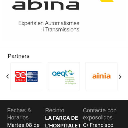
Partners
Fechas &
Recinto
Contacte con
Horarios
exposolidos
LA FARGA DE
Martes 08 de
C/ Francisco
L’HOSPITALET